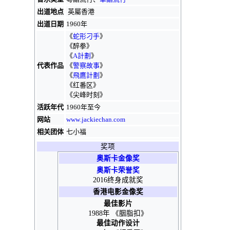
出道地点
英屬香港
出道日期
1960年
《
蛇形刁手
》
《
醉拳
》
《
A計劃
》
代表作品
《
警察故事
》
《
飛鷹計劃
》
《
红番区
》
《
尖峰时刻
》
活跃年代
1960年至今
网站
www
.jackiechan
.com
相关团体
七小福
奖项
奥斯卡金像奖
奥斯卡荣誉奖
2016终身成就奖
香港电影金像奖
最佳影片
1988年 《胭脂扣》
最佳动作设计