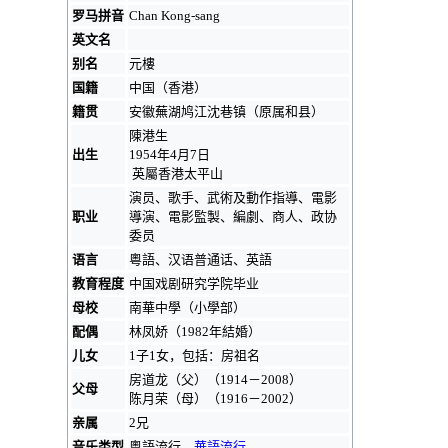
罗马拼音
Chan Kong-sang
英文名
别名
元樓
国籍
中国
（
香港
）
籍贯
安徽
蕪湖
鸠江
沈巷镇
（原属
和县
）
陳港生
出生
1954年4月7日
英屬香港
太平山
演员、歌手、武術及動作指導、電影
职业
導演、電影監製、編劇、商人、政协
委员
语言
粵語
、汉语
普通话
、
英語
教育程度
中国戏剧研究学院毕业
母校
南華中學（小學部）
配偶
林凤娇
（1982年結婚）
儿女
1子1女，包括：
房祖名
房道龙
（父）（1914－2008）
父母
陈月荣
（母）（1916－2002）
亲属
2兄
音乐类型
粵語流行
、
華語流行