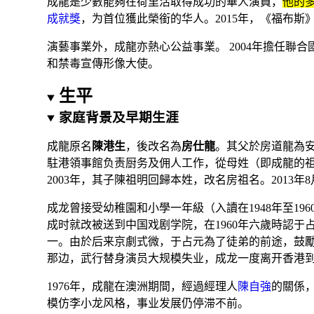
成龍是少數能夠在荷里活取得成功的華人演員，
他的
成就獎
，为首位獲此榮銜的华人。2015年，《福布斯》
演藝事業外，成龍亦熱心公益事業。 2004年擔任聯
和禁毒宣傳形像大使。
生平
家庭背景及早期生涯
成龍原名
陳港生
，後改名為
房仕龍
。其父於
房道龍
為
駐港領事館负责厨务及佣人工作，從母姓（即成龍的
2003年，其子
陳祖明
回歸本姓，改名
房祖名
。2013年
成龙
曾接受幼稚園和小學一年級（入讀在1948年至196
成时就改被送到中国戏剧学院，在1960年六歲時認
于
一。由於后来
京劇
式微，
于占元
為了
徒弟
的前途，鼓
那边，武行替身演员大规模失业，成龙一度离开香港
1976年，成龍在澳洲期間，經過經理人
陳自強
的關係
模仿李小龙风格，事业发展仍停滞不前
。