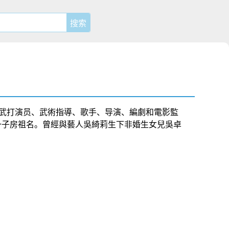
武打演员、武術指導、歌手、导演、編劇和電影監
一子
房祖名
。曾經與藝人
吳綺莉
生下
非婚生女兒
吳卓