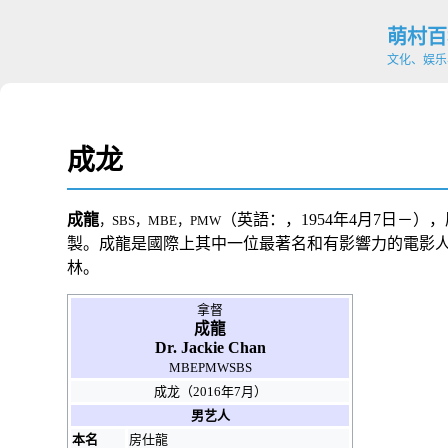
萌村百
文化、娱乐
成龙
成龍
（
英語：
，
1954年
4月7日
－
），
，
SBS
，
MBE
，
PMW
製。成龍是國際上其中一位最著名和有影響力的電影
林
。
拿督
成龍
Dr. Jackie Chan
MBE
PMW
SBS
成龙（2016年7月）
男艺人
本名
房仕龍