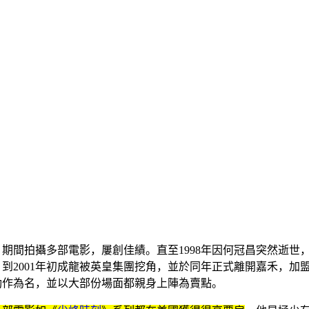
，期間拍攝多部電影，屢創佳績。直至1998年因
何冠昌
突然逝世
。到2001年初成龍被
英皇集團
挖角，並於同年正式離開嘉禾，加
動作為名，並以大部份場面都親身上陣為賣點
。