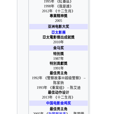
1995年 《紅番區》
1998年 《我是誰》
2012年 《十二生肖》
專業精神獎
2005
亚洲电影大奖
亞太影展
亞太電影傑出成就獎
2010年
金马奖
特別獎
1987年
特別貢獻獎
1991年
最佳男主角
1992年 《
警察故事Ⅲ超级警察
》 –
陈家驹
1993年 《
重案组
》 – 陈艾迪
最佳动作设计
2013年 《
十二生肖
》
中国电影金鸡奖
最佳男主角
2005年 《
新警察故事
》 – 陈国荣