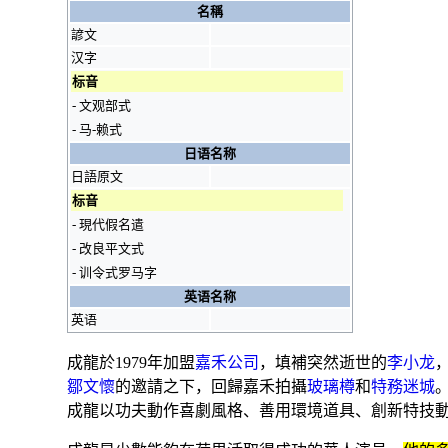
名稱
諺文
汉字
标音
-
文观部式
-
马-赖式
日语名称
日語
原文
标音
-
現代假名遣
-
改良平文式
-
训令式罗马字
英语名称
英语
成龍於1979年加盟
嘉禾公司
，填補突然逝世的
李小龙
鄒文懷
的邀請之下，回歸嘉禾拍攝
玻璃樽
和
特務迷城
成龍以功夫動作喜劇風格、善用環境道具、創新特技