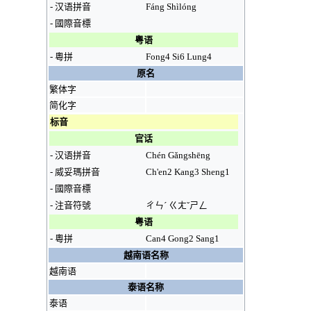
-
汉语拼音
Fáng Shìlóng
-
國際音標
粤语
-
粵拼
Fong4 Si6 Lung4
原名
繁体字
简化字
标音
官话
-
汉语拼音
Chén Gǎngshēng
-
威妥瑪拼音
Ch'en2 Kang3 Sheng1
-
國際音標
-
注音符號
ㄔㄣˊ ㄍㄤˇㄕㄥ
粤语
-
粵拼
Can4 Gong2 Sang1
越南语名称
越南语
泰语名称
泰语