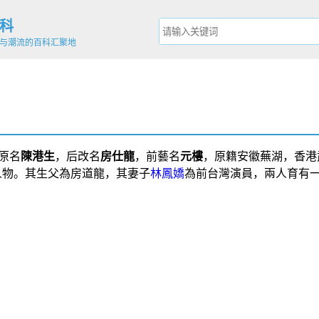
科
与潮流的百科汇聚地
原名
陳港生
，后改名
房仕龍
，前藝名
元樓
，原籍
安徽
蕪湖
，
香港
人物。其生父為
房道龍
，其妻子
林鳳嬌
為前
台灣
演員，兩人育有