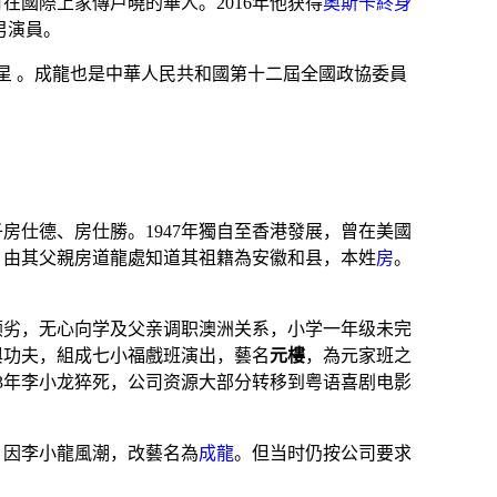
有在國際上家傳戶曉的華人
。2016年他获得
奧斯卡終身
男演員
。
星
。成龍也是中華人民共和國第十二屆
全國政協委員
房仕德、房仕勝。1947年獨自至香港發展，曾在美國
年，由其父親
房道龍
處知道其祖籍為
安徽
和县，本姓
房
。
顽劣，无心向学及父亲调职澳洲关系
，小学一年级未完
與
功夫
，組成
七小福
戲班演出，藝名
元樓
，為
元家班
之
73年李小龙猝死，公司资源大部分转移到粤语喜剧电影
，因
李小龍
風潮，改藝名為
成龍
。但当时仍按公司要求