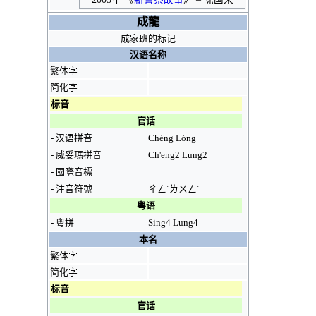
成龍
成家班
的标记
汉语名称
繁体字
简化字
标音
官话
-
汉语拼音
Chéng Lóng
-
威妥瑪拼音
Ch'eng2 Lung2
-
國際音標
-
注音符號
ㄔㄥˊㄌㄨㄥˊ
粤语
-
粵拼
Sing4 Lung4
本名
繁体字
简化字
标音
官话