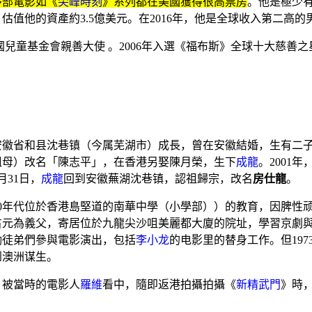
多部電影如《
尖峰時刻
》系列都在美國獲得很高票房
。他是極少
估值他的資產約3.5億美元。在2016年，他是全球收入第二高的
合國兒童基金會親善大使
。2006年入選《福布斯》全球十大慈善之
安徽省
和县
沈巷镇
（今属
芜湖市
）成長，曾在安徽結婚，生有二子
祖母）改名「陳志平」，在香港另娶陳月榮，生下
成龍
。2001
8月31日，
成龍
回到安徽蕪湖沈巷镇，認祖歸宗，改名
房仕龍
。
0年代位於
香港島
堅道
的
南華中學（小學部
））的教育，因脾性
占元
為義父，寄居位於
九龍
尖沙咀
美麗都大廈
的院址，學習
京劇
勵
徒弟
們參與
電影
演出，包括
李小龙
的电影里的替身工作。但19
到澳洲谋生
。
，被當時的電影人
羅維
看中，隨即返港拍攝拍攝《
新精武門
》時