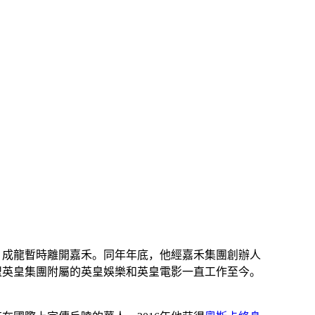
，成龍暫時離開嘉禾。同年年底，他經嘉禾集團創辦人
盟
英皇集團
附屬的
英皇娛樂
和
英皇電影
一直工作至今。