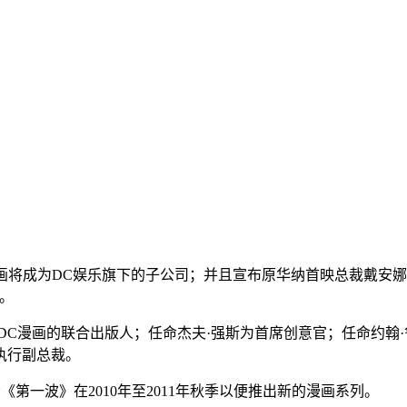
画将成为DC娱乐旗下的子公司；并且宣布原
华纳首映
总裁
戴安娜
。
DC漫画的联合出版人；任命
杰夫·强斯
为
首席创意官
；任命约翰
执行副总裁。
给《
第一波
》在2010年至2011年秋季以便推出新的漫画系列。