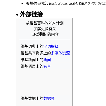
杰拉德·琼斯
. . Basic Books. 2004.
ISBN
0-465-0365
外部链接
从维基百科的姊妹计划
了解更多有关
“
DC漫畫
”的内容
维基词典上的
字词解释
维基共享资源上的
多媒体资源
维基新闻上的
新闻
维基语录上的
名言
维基数据上的
数据项