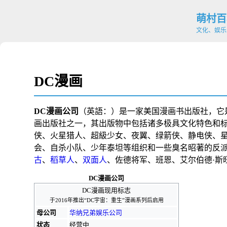
萌村百
文化、娱乐
DC漫画
DC漫画公司
（
英語：
）是一家
美国漫画书
出版社
，它
画出版社之一，其出版物中包括诸多极具文化特色和
侠
、
火星猎人
、
超級少女
、
夜翼
、
绿箭侠
、
静电侠
、
会
、
自杀小队
、
少年泰坦
等组织和一些臭名昭著的反
古
、
稻草人
、
双面人
、
佐德将军
、
班恩
、
艾尔伯德·斯
DC漫画公司
DC漫画现用标志
于2016年推出“
DC宇宙：重生
”漫画系列后启用
母公司
华纳兄弟娱乐公司
状态
经营中