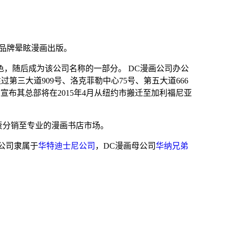
品牌
晕眩漫画
出版。
色，随后成为该公司名称的一部分。
DC漫画公司办公
往过
第三大道
909号、
洛克菲勒中心
75号、
第五大道
666
娱乐宣布其总部将在2015年4月从纽约市搬迁至
加利福尼亚
责分销至专业的漫画书店市场。
公司隶属于
华特迪士尼公司
，DC漫画母公司
华纳兄弟