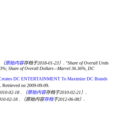
. （
原始内容
存档于2018-01-23）.
Share of Overall Units
%; Share of Overall Dollars—Marvel 36.36%, DC
. Creates DC ENTERTAINMENT To Maximize DC Brands
. Retrieved on 2009-09-09.
 2010-02-18
. （
原始内容
存档于2010-02-21）.
2010-02-18
. （原始内容
存档
于2012-06-08）.