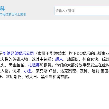
科
与潮流的百科汇聚地
是
华纳兄弟娱乐公司
（隶属于
华纳媒体
）旗下
DC娱乐
的出版事
标志性的英雄人物，这其中包括：
超人
、
蝙蝠侠
、
神奇女侠
、
绿
星火
、
黑金丝雀
、
扎坦娜
和
钢骨
。他们的大部分故事都发生在
虚
派人物，例如：
小丑
、
莱克斯·卢瑟
、
达克赛德
、
丧钟
、
哈莉·奎茵
旺
、
塞尼斯托
、
毁灭日
、
黑亚当
和
魔神腦
。