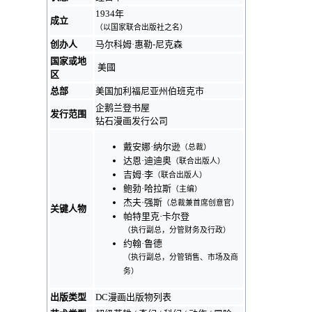
1934年
成立
（以
国家联合出版社
之名）
创办人
马尔科姆·惠勒-尼克森
国家或地
美國
区
总部
美国
加利福尼亚州
伯班克市
企鹅兰登书屋
发行范围
钻石漫画发行公司
戴安娜·纳尔逊
（
总裁
）
达恩·迪迪奥
（联合出版人）
吉姆·李
（联合出版人）
鲍勃·哈拉斯
（主编）
杰夫·强斯
（总裁兼
首席创意官
）
关键人物
帕特里克·卡尔登
（执行副总，分管财务及行政）
约翰·鲁德
（执行副总，分管销售、市场及商
务）
出版类型
DC漫画出版物列表