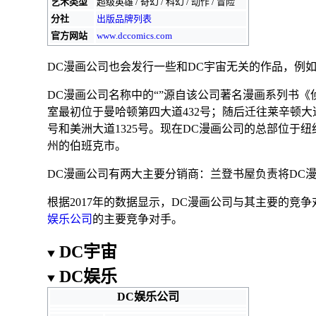
艺术类型
超级英雄
/
奇幻
/
科幻
/
动作
/
冒险
分社
出版品牌列表
官方网站
www
.dccomics
.com
DC漫画公司也会发行一些和DC宇宙无关的作品，例
DC漫画公司名称中的“”源自该公司著名漫画系列书《
室最初位于
曼哈顿
第四大道
432号；随后迁往
莱辛顿大
号和
美洲大道
1325号。现在DC漫画公司的总部位于
纽
州
的
伯班克市
。
DC漫画公司有两大主要分销商：
兰登书屋
负责将DC
根据2017年的数据显示，DC漫画公司与其主要的竞争
娱乐公司
的主要竞争对手。
DC宇宙
DC娱乐
DC娱乐公司