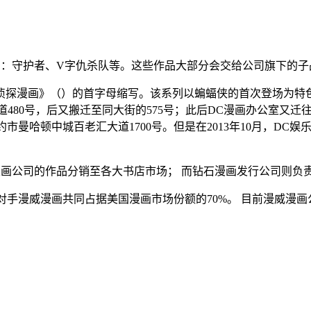
如：
守护者
、
V字仇杀队
等。这些作品大部分会交给公司旗下的子
侦探漫画
》（）的首字母缩写。该系列以
蝙蝠侠
的首次登场为特
道
480号，后又搬迁至同大街的575号；此后DC漫画办公室又迁
约市
曼哈顿中城
百老汇大道
1700号。但是在2013年10月，DC
漫画公司的作品分销至各大书店市场；
而
钻石漫画发行公司
则负
对手
漫威漫画
共同占据美国漫画市场份额的70%。
目前漫威漫画