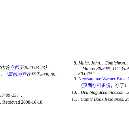
Miller, John.
. Comichron.
始内容
存档
于2020-03-23）.
—Marvel 38.30%, DC 33.93
30.07%
0
. （
原始内容
存档于2009-09-
Newsarama: Warner Bros
（
页面存档备份
，存于
）
. Dcu.blog.dccomics.com.
17-09-23）.
. Comic Book Resources. 
 Retrieved 2008-10-18.