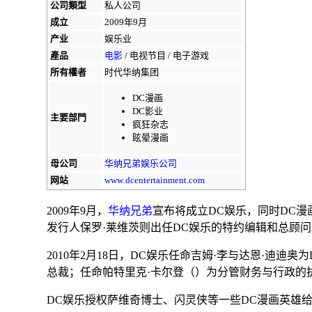
公司類型
私人公司
成立
2009年9月
产业
娱乐业
產品
电影
/
电视节目
/
电子游戏
所有權者
时代华纳集团
DC漫画
DC影业
主要部門
疯狂杂志
眩晕漫画
母公司
华纳兄弟娱乐公司
网站
www
.dcentertainment
.com
2009年9月，
华纳兄弟
宣布将成立DC娱乐，同时DC漫
发行人
保罗·莱维茨
则出任DC娱乐的特约编辑和总顾问
2010年2月18日，DC娱乐任命
吉姆·李
与
达恩·迪迪奥
为
总裁；任命帕特里克·卡尔登（）为分管财务与行政的
DC娱乐授权
萨维奇博士
、
闪灵侠
等一些DC漫画英雄