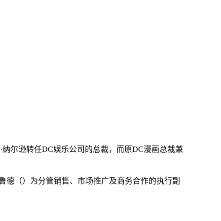
·纳尔逊
转任DC娱乐公司的总裁，而原DC漫画总裁兼
·鲁德（）为分管销售、市场推广及商务合作的执行副