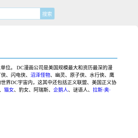
业单位。
DC漫画公司是美国规模最大和资历最深的漫
灯侠
、
闪电侠
、
沼泽怪物
、
幽灵
、
原子侠
、
水行俠
、
鹰
构世界
DC宇宙
内，这其中还包括
正义联盟
、
美国正义协
、
猫女
、
豹女
、
阿瑞斯
、
企鹅人
、
谜语人
、
拉斯·奥·