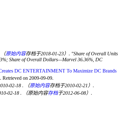
. （
原始内容
存档于2018-01-23）.
Share of Overall Units
%; Share of Overall Dollars—Marvel 36.36%, DC
. Creates DC ENTERTAINMENT To Maximize DC Brands
. Retrieved on 2009-09-09.
 2010-02-18
. （
原始内容
存档于2010-02-21）.
2010-02-18
. （原始内容
存档
于2012-06-08）.