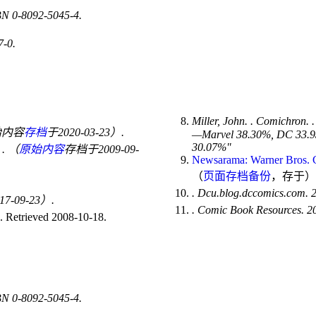
BN
0-8092-5045-4.
7-0.
Miller, John.
. Comichron.
始内容
存档
于2020-03-23）.
—Marvel 38.30%, DC 33.93
30.07%
0
. （
原始内容
存档于2009-09-
Newsarama: Warner Bros
（
页面存档备份
，存于
）
. Dcu.blog.dccomics.com.
17-09-23）.
. Comic Book Resources. 
 Retrieved 2008-10-18.
BN
0-8092-5045-4.