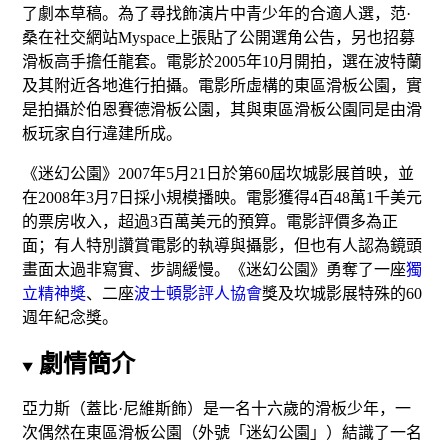
了劇本草稿。為了尋找飾演片中青少年的合適人選，范·
桑在社交網站
Myspace
上張貼了公開選角公告，另也招募
滑板高手擔任
龍套
。電影於2005年10月開拍，選在波特蘭
及其附近各地進行拍攝。電影所虛構的東區滑板公園，實
是拍攝於
伯恩賽德滑板公園
，其與東區滑板公園同是由滑
板玩家自行違建所成。
《迷幻公園》2007年5月21日於
第60屆坎城影展
首映，並
在2008年3月7日採小規模播映。電影獲得4百48萬1千美元
的票房收入，超過3百萬美元的預算
。電影評價多為正
面；有人特別讚賞電影的執導與攝影，但也有人認為鏡頭
畫面太過非寫實、步調緩慢。《迷幻公園》勇奪了一座
獨
立精神獎
、二座
波士頓影評人協會
獎及坎城影展特殊的
60
週年紀念獎
。
劇情簡介
亞力斯（
蓋比·尼維斯
飾）是一名十六歲的滑板少年，一
次偶然在東區滑板公園（外號「迷幻公園」）結識了一名