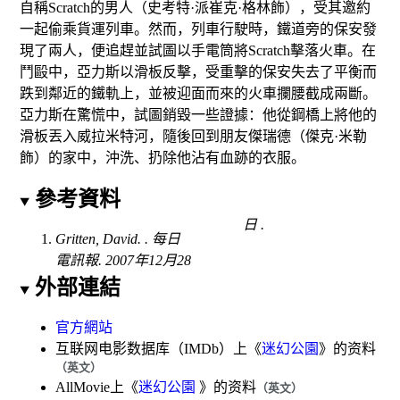
自稱Scratch的男人（
史考特·派崔克·格林
飾），受其邀約
一起偷乘貨運列車。然而，列車行駛時，鐵道旁的保安發
現了兩人，便追趕並試圖以手電筒將Scratch擊落火車。在
鬥毆中，亞力斯以滑板反擊，受重擊的保安失去了平衡而
跌到鄰近的鐵軌上，並被迎面而來的火車攔腰截成兩斷。
亞力斯在驚慌中，試圖銷毀一些證據：他從鋼橋上將他的
滑板丟入
威拉米特河
，隨後回到朋友傑瑞德（
傑克·米勒
飾）的家中，沖洗、扔除他沾有血跡的衣服。
參考資料
日
.
Gritten, David.
.
每日
電訊報
. 2007年12月28
外部連結
官方網站
互联网电影数据库
（IMDb）上《
迷幻公園
》的资料
（英文）
AllMovie
上《
迷幻公園
》的资料
（英文）