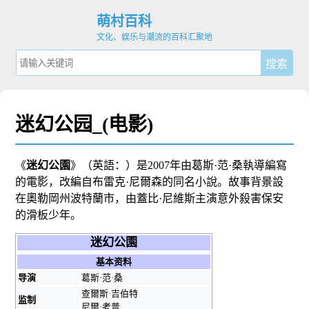
萌村百科
文化、娱乐与潮流的百科汇聚地
迷幻公园_(电影)
《
迷幻公園
》（
英語：
）是
2007年
由
葛斯·范·桑
執導編寫
的電影，改編自
布雷克·尼爾森
的
同名小說
。故事背景設
在
奧勒岡州
波特蘭市
，由
蓋比·尼維斯
主演意外殺害保安
的滑板少年。
迷幻公園
基本资料
导演
葛斯·范·桑
查爾斯·吉伯特
监制
尼爾·考普