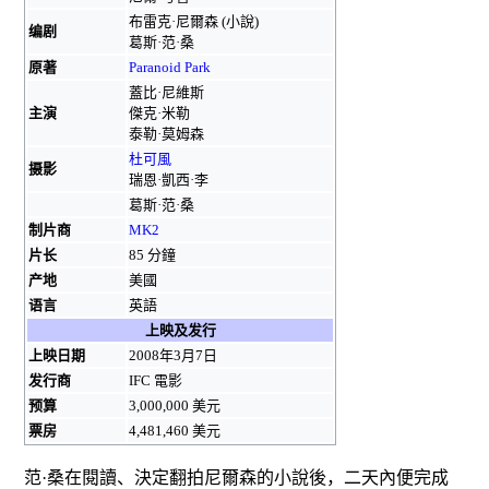
布雷克·尼爾森
(小說)
编剧
葛斯·范·桑
原著
Paranoid Park
蓋比·尼維斯
主演
傑克·米勒
泰勒·莫姆森
杜可風
摄影
瑞恩·凱西·李
葛斯·范·桑
制片商
MK2
片长
85 分鐘
产地
美國
语言
英語
上映及发行
上映日期
2008年3月7日
发行商
IFC 電影
预算
3,000,000 美元
票房
4,481,460 美元
范·桑在閱讀、決定翻拍尼爾森的小說後，二天內便完成