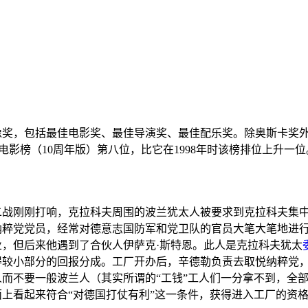
像奖
，包括最佳电影奖、最佳导演奖、最佳配乐奖。除奥斯卡奖
大电影榜（10周年版）
第八位，比它在1998年时该榜排位上升一位
二战刚刚打响，
克拉科夫
周围的波兰犹太人被要求到克拉科夫集
纳粹党党员，经常对
德意志国防军
和
党卫队
的官员大笔大笔地进
业
，但后来他遇到了合伙人
伊萨克·斯特恩
。此人是克拉科夫犹太
部分的回报分成。工厂开办后，辛德勒负责去取悦纳粹党，获得了“H
而不要一般波兰人（其实所谓的“工钱”工人们一分拿不到，全
上看起来符合“对德国打仗有利”这一条件，获得进入工厂的资