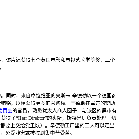
外，该片还获得七个
英国电影和电视艺术学院
奖、三个
。
中。同时，来自
摩拉维亚
的
奥斯卡·辛德勒
以一个德国商
行
贿赂
，以便获得更多的采购权。辛德勒在军方的赞助
委员会
的官员，熟悉犹太人商人圈子，与该区的
黑市
有
err Direktor”的头衔，斯特恩则负责处理一切
部都要上交给党卫队）。辛德勒工厂里的工人可以走出
格，免受残害或被拉到集中营受苦。