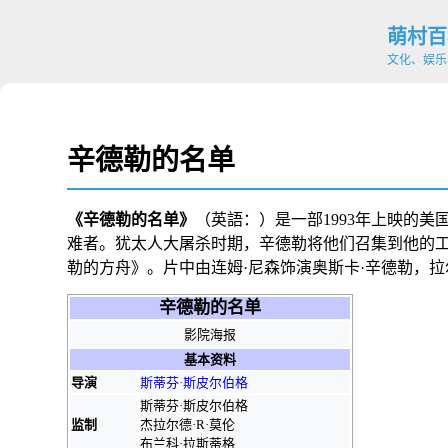
萌村百
文化、娱乐
辛德勒的名单
《辛德勒的名单》
（
英語：
）是一部1993年上映的美
难者。
犹太人大屠杀
时期，辛德勒将他们召集到他的
勒的方舟
》。片中由
连姆·尼森
饰演奥斯卡·辛德勒，
拉
辛德勒的名单
影院海报
基本资料
导演
斯蒂芬·斯皮尔伯格
斯蒂芬·斯皮尔伯格
监制
杰拉尔德·R·莫伦
布兰科·拉斯蒂格