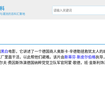
科
与潮流的百科汇聚地
国
黑白
电影，它讲述了一个德国商人
奥斯卡·辛德勒
拯救
犹太人
的
工厂里面干活，以此帮他们避难。该片由
斯蒂芬·斯皮尔伯格
执导
尔夫·费因斯
饰演德国
纳粹党
党卫队
军官
阿蒙·歌德
，
班·金斯利
饰