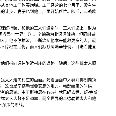
并从其他工厂购买炮弹。工厂经营的七个月里，没有生
出的让步，妻子也到他工厂里开始帮忙。随后，
二战
欧
整理好行装，和他的工人们道别时，工人们递上一封为
拯救整个世界”（）。辛德勒为此深深触动，但同时感
的人。他不停抽泣，不断念叨他本来能救更多的人，最
也不停地在后悔，而人们默默尾随辛德勒，目送着他直
给他们指向通往附近村庄的道路。随后，这些犹太人顺
了犹太人走向村庄的画面。随着画面中人群并排朝向镜
墓
，这也是辛德勒想要安息的地方。
电影结束的时候，
的恩谢。由于斯特恩在1969年就已經去世，班·金斯
兰
犹太人人数不足4000，而全世界的辛德勒犹太人和他
入深深的思绪。
。