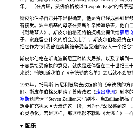
年。”
（在片尾，费佛伯格被以“Leopold Page”的名字
斯皮尔伯格自己并不是很确定，他是否已经成熟到足够
有接受。波兰斯基的母亲在
奥斯维辛
惨遭杀害，他自己
《
戰地琴人
》。斯皮尔伯格还将拍摄机会提供给
薛尼·
子、家庭留点什么的机会放走了”。斯皮尔伯格最终在1
把它作为“对我曾在奥斯维辛受苦受难的家人一个纪念
斯皮尔伯格在听说
波斯尼亚种族大屠杀
，以及了解到
于容易接受偏执的意见，就像是还停留在二十世纪三十年代
来说：“他知道我拍了《辛德勒的名单》之后就不会想
1983年，
托马斯·肯尼利
被聘去改编他的《辛德勒的方
好。斯皮尔伯格又聘请了曾修改过《
走出非洲
》剧本的
塞斯
还聘请了Steven Zaillian来写剧本。当Z
想要扩充犹太区大清洗这一段，因为他“深深感到这一
心灵净化，若是这样，那这电影不就跟《
大逃亡
》一样
配乐