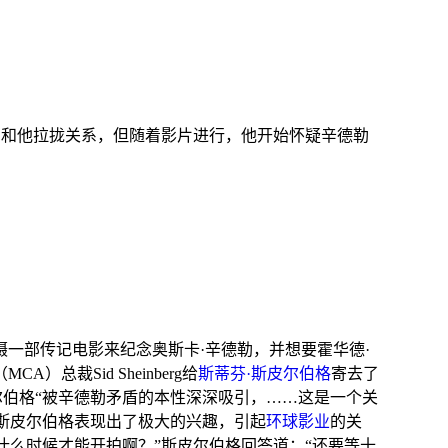
勒和他拉拢关系，但随着影片进行，他开始怀疑辛德勒
摄一部传记电影来纪念
奥斯卡·辛德勒
，并想要
霍华德·
A）总裁Sid Sheinberg给
斯蒂芬·斯皮尔伯格
寄去了
伯格“被辛德勒矛盾的本性深深吸引，……这是一个关
斯皮尔伯格表现出了极大的兴趣，引起
环球影业
的关
什么时候才能开拍啊？”斯皮尔伯格回答道：“还要等十