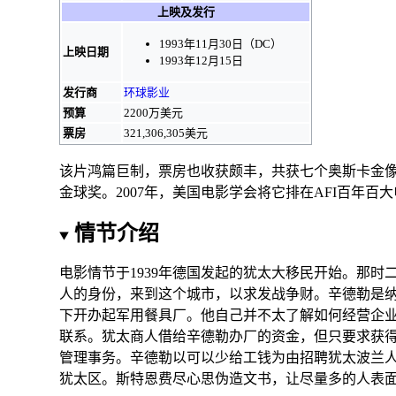
上映及发行
1993年11月30日
（
DC
）
上映日期
1993年12月15日
发行商
环球影业
预算
2200万美元
票房
321,306,305美元
该片鸿篇巨制，票房也收获颇丰，共获七个
奥斯卡金
金球奖
。2007年，
美国电影学会
将它排在
AFI百年百
情节介绍
电影情节于1939年德国发起的
犹太大移民
开始。那时
人的身份，来到这个城市，以求发战争财。辛德勒是
下开办起军用餐具厂。他自己并不太了解如何经营
企
联系。犹太商人借给辛德勒办厂的资金，但只要求获得较小
管理事务。辛德勒以可以少给工钱为由招聘犹太波兰人
犹太区。斯特恩费尽心思伪造文书，让尽量多的人表面