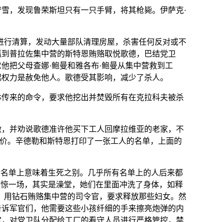
铲雪，发现鲁荣斯坦只有一只手臂，将其
枪毙
。伊萨克·
进行清算，发动大量部队清理房屋，杀害任何反对或不
抓到普拉佐集中营的斯特恩贿赂取悦歌德，巴结党卫
他把父母查娜·鲍曼和雅各布·鲍曼从集中营救到工
起权力是赦免他人。歌德受其影响，减少了杀人。
林
传来的命令，要求他挖出并焚毁所有在克拉科夫被杀
做，并劝说歌德准许他买下工人回摩拉维亚的老家，不
代价。辛德勒和斯特恩打印了一张工人的名单，上面的
个名单上意味着生死之别。几乎所有名单上的人后来都
虚惊一场，其实是澡堂，她们在里面冲洗了身体，如释
，用
钻石
贿赂集中营的司令官，要求释放那些妇女。然
告诉军官们，他需要这些小孩纤细的手来擦亮
炮弹
的内
定，对党卫队分配给工厂的看守人员进行严格管控，禁