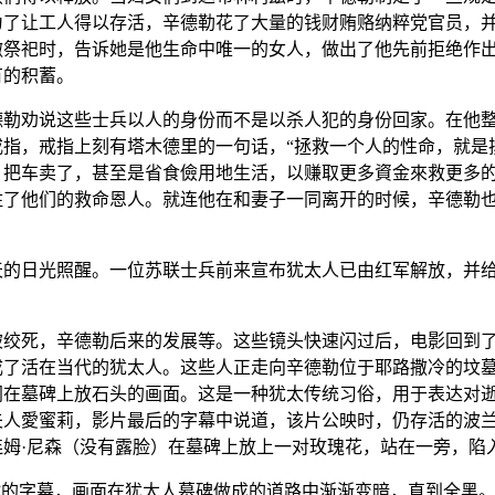
为了让工人得以存活，辛德勒花了大量的钱财贿赂纳粹党官员，
撒
祭祀时，告诉她是他生命中唯一的女人，做出了他先前拒绝作
有的积蓄。
德勒劝说这些士兵以人的身份而不是以杀人犯的身份回家。在他
戒指
，戒指上刻有
塔木德
里的一句话，“拯救一个人的性命，就是
，把
车
卖了，甚至是省食儉用地生活，以赚取更多資金來救更多
住了他们的救命恩人。就连他在和妻子一同离开的时候，辛德勒
天的日光照醒。一位
苏联
士兵前来宣布犹太人已由红军解放，并
被
绞死
，辛德勒后来的发展等。这些镜头快速闪过后，电影回到
成了活在当代的犹太人。这些人正走向辛德勒位于
耶路撒冷
的
坟
在墓碑上放石头的画面。这是一种犹太传统习俗，用于表达对逝者
夫人愛蜜莉，影片最后的字幕中说道，该片公映时，仍存活的
波
连姆·尼森
（没有露脸）在墓碑上放上一对
玫瑰
花，站在一旁，陷
”的字幕，画面在犹太人墓碑做成的道路中渐渐变暗，直到全黑