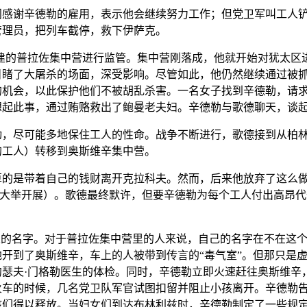
门感谢辛德勒的雇用，表示他会继续努力工作；但党卫军叫工人
管理员，把列车截停，救下伊萨克。
建的
普拉佐集中营
进行监管。集中营刚落成，他就开始对犹太区
目睹了大屠杀的场面，深受影响。尽管如此，他仍然继续通过被
机会，以此保护他们不被胡乱杀害。一名女子找到辛德勒，请求
想起此事，通过贿赂救出了鲍曼老夫妇。辛德勒与歌德聊天，谈
动，尽可能多地保住工人的性命。战争不断进行，歌德接到从
柏
的工人）转移到
奥斯维辛集中营
。
算的是带着自己的钱财离开克拉科夫。然而，后来他放弃了这么
波兰大举开展）。歌德最终默许，但要辛德勒为每个工人付出高昂
人的名字。对于普拉佐集中营里的人来说，自己的名字在不在这
开到了奥斯维辛，车上的人被带到传言的“
毒气室
”。但那只是
约瑟夫·门格勒
医生的体检。同时，辛德勒立即火速赶往奥斯维辛
火车的时候，几名党卫队军官试图扣留并阻止小孩离开。辛德勒
孩们得以释放。当妇女们到达
布林利兹
时，辛德勒制定了一些规