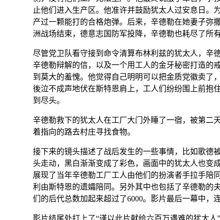
止他们进入生产区。他准许并鼓励犹太人过安息日。
产过一颗能打的合格炮弹。后来，辛德勒在她妻子
弥
洲
战场结束，
德意志国防军
投降，辛德勒也耗尽了所
尽管党卫队看守接到命令清算布林利兹的犹太人，辛
辛德勒辩解的信，以及一个用工人的金牙秘密打造的
到莫大的羞愧。他觉得自己明明可以把金质党徽卖了
後泣不成声地伏在斯特恩肩上，工人们纷纷围上前抱
到尽头。
辛德勒救下的犹太人在工厂大门外睡了一宿，被第二
着指向的路去村庄寻找食物。
接下来的镜头描述了战后发生的一些事情，比如歌德
头走动，黑白渐渐变成了彩色，画面中的犹太人也变
展现了当年辛德勒工厂工人由他们的扮演者手拉手陪同
利由斯特恩的
遗孀
陪同。另外其中也包括了辛德勒的
们的后代总数加起来超过了6000。影片最后一幕中，
影片结尾处打上了“谨以此片献给六百万遇难的犹太人