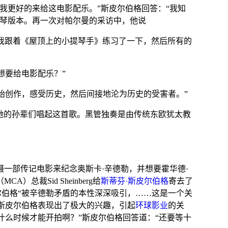
我更好的来给这电影配乐。”
斯皮尔伯格
回答：“我知
琴版本。再一次对帕尔曼的采访中，他说
‘我跟着《屋顶上的小提琴手》练习了一下，然后所有的
想要给电影配乐？”
始创作，感受历史，然后间接地沦为历史的受害者。”
常给她的孙辈们唱起这首歌。
黑管
独奏
是由传统
东欧
犹太教
摄一部传记电影来纪念
奥斯卡·辛德勒
，并想要
霍华德·
A）总裁Sid Sheinberg给
斯蒂芬·斯皮尔伯格
寄去了
伯格“被辛德勒矛盾的本性深深吸引，……这是一个关
斯皮尔伯格表现出了极大的兴趣，引起
环球影业
的关
什么时候才能开拍啊？”斯皮尔伯格回答道：“还要等十