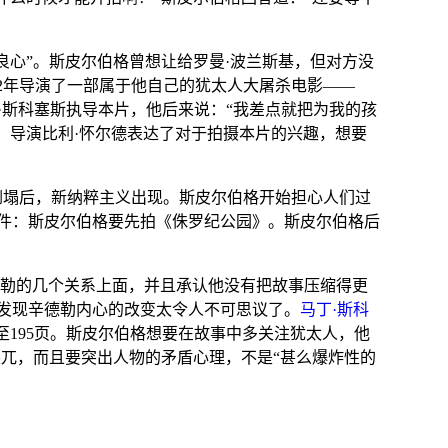
良心”。斯皮尔伯格曾想让给
罗曼·波兰斯基
，但对方没
2年导演了一部属于他自己的犹太人大屠杀电影——
·斯科塞斯执导本片，他后来说：“我差点就把为我的孩
。导演
比利·怀尔德
表达了对于拍摄本片的兴趣，想要
倒塌后，新纳粹主义出现。斯皮尔伯格开始担心人们过
个条件：斯皮尔伯格要先拍《
侏罗纪公园
》。斯皮尔伯格后
德勒的几个关系上面，并且承认他没有把故事压缩得更
弃了，他发现辛德勒内心的改变太令人不可思议了。
马丁·斯科
求其扩充至195页。斯皮尔伯格想要在故事中多关注犹太人，他
突兀，而且要突出人物的矛盾心理，不是“甚么爆炸性的