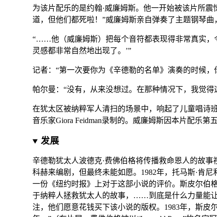
为该片配乐的是
约翰·威廉姆斯
。他一开始被该片所震
道，但他们都死啦！”
威廉姆斯亲自弹奏了主题钢琴曲
“……他（威廉姆斯）把每个音符都表现得非常真实，
灵感都非常自然地出现了。’”
记者：“第一次要你为《辛德勒的名单》演奏的时候，
帕尔曼：“没有，从来没想过。在那种情况下，我觉得
在犹太区被纳粹军人清扫的场景中，响起了儿童
唱诗
音乐家Giora Feidman录制的。威廉姆斯因本片配乐
发展
辛德勒犹太人
波德克·费佛伯格
将传播救命恩人的故事视
科赫
来编剧
，但最终未能如愿。
1982年，
托马斯·肯尼
一份《
纽约时报
》上对于这部小说的评价。斯皮尔伯
于纳粹人拯救犹太人的故事，……到底是什么力量能
注，他们愿意花钱买下该
小说
的
版权
。1983年，斯