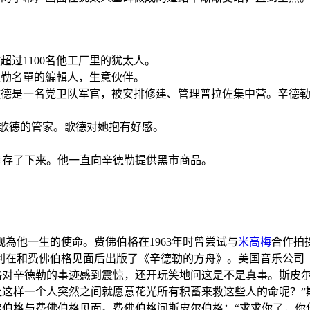
超过1100名他工厂里的犹太人。
德勒名單的編輯人，生意伙伴。
歌德是一名党卫队军官，被安排修建、管理
普拉佐集中营
。辛德
，歌德的管家。歌德对她抱有好感。
幸存了下来。他一直向辛德勒提供黑市商品。
為他一生的使命。费佛伯格在1963年时曾尝试与
米高梅
合作拍
利
在和费佛伯格见面后出版了《
辛德勒的方舟
》。美国音乐公司（MC
格对辛德勒的事迹感到震惊，还开玩笑地问这是不是真事。斯皮尔
让这样一个人突然之间就愿意花光所有积蓄来救这些人的命呢？”
皮尔伯格与费佛伯格见面。费佛伯格问斯皮尔伯格：“求求你了，你