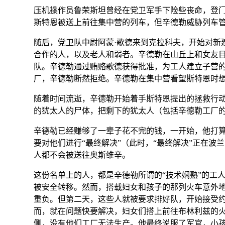
压机操作员鲁荣斯坦曾经在党卫军手下险些丧命，登
斯特恩被送上前往集中营的列车，但辛德勒威胁列车
随后，党卫队中尉
阿蒙·歌德
来到克拉科夫，开始对新
合作的人，以及老人和弱者。辛德勒在山丘上和女友
队。辛德勒通过贿赂歌德获得批准，为工人建立子营的
厂，辛德勒断然拒绝。辛德勒在集中营看望斯特恩时
随着时间流逝，辛德勒开始着手斯特恩提出的拯救行
的犹太人的尸体，把剩下的犹太人（包括辛德勒工厂
辛德勒已经赚够了一辈子花不完的钱，一开始，他打
要对他们进行“
最终解决
”（此时，“最终解决”正在
人都不会被送往奥斯维辛。
这份名单上的人，都是辛德勒所谓的“技术娴熟”的工
被安全转移。然而，搭载妇女和孩子的那列火车意外地
重负。但第二天，这些人就被要求排好队，开始接受
而，就在问题快要解决，妇女们搭上前往布林利兹的
侧，没有他们工厂无法生产。他最终说服了军官，小