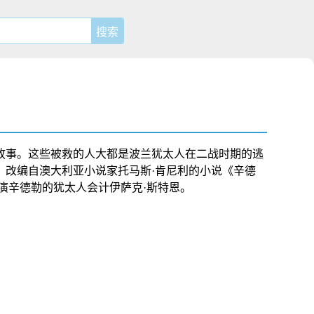
故事。这些被救的人大都是
波兰
犹太人在
二战
时期的逃
，改编自
澳大利亚
小说家
托马斯·肯尼利
的小说《
辛德
演辛德勒的犹太人会计
伊萨克·斯特恩
。