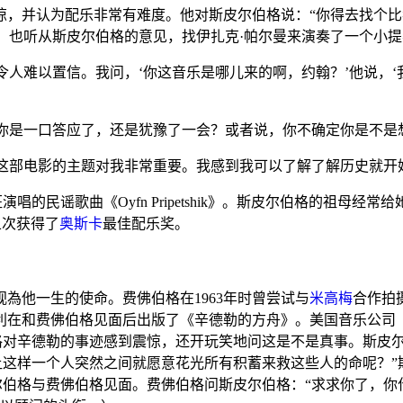
惊，并认为配乐非常有难度。他对斯皮尔伯格说：“你得去找个比
，也听从斯皮尔伯格的意见，找
伊扎克·帕尔曼
来演奏了一个小提
令人难以置信。我问，‘你这音乐是哪儿来的啊，约翰？’他说，
你是一口答应了，还是犹豫了一会？或者说，你不确定你是不是
这部电影的主题对我非常重要。我感到我可以了解了解历史就开
班
演唱的民谣歌曲《Oyfn Pripetshik》。斯皮尔伯格的祖母经
第五次获得了
奥斯卡
最佳配乐奖。
為他一生的使命。费佛伯格在1963年时曾尝试与
米高梅
合作拍
利
在和费佛伯格见面后出版了《
辛德勒的方舟
》。美国音乐公司（MC
格对辛德勒的事迹感到震惊，还开玩笑地问这是不是真事。斯皮尔
让这样一个人突然之间就愿意花光所有积蓄来救这些人的命呢？”
皮尔伯格与费佛伯格见面。费佛伯格问斯皮尔伯格：“求求你了，你