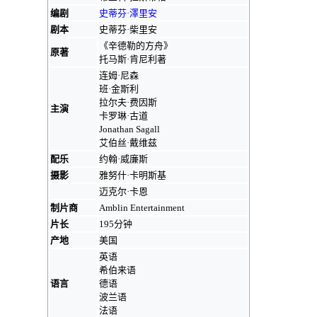
编剧
史蒂芬·澤里安
剧本
史蒂芬·柴里安
《
辛德勒的方舟
》
原著
托马斯·肯尼利
著
连姆·尼森
班·金斯利
拉尔夫·费因斯
主演
卡罗琳·古道
Jonathan Sagall
艾伯丝·戴维兹
配乐
约翰·威廉斯
摄影
雅努什·卡明斯基
迈克尔·卡恩
制片商
Amblin Entertainment
片长
195分钟
产地
美国
英语
希伯来语
语言
德语
波兰语
法语