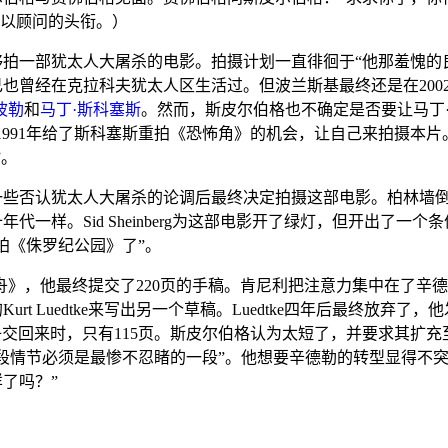
冠以
顾问
的头衔。）
拍一部犹太人大屠杀的电影。拍摄计划一直徘徊于“他那羞愧的
也曾经在克拉科夫犹太人区生活过。但波兰斯基最终还是在200
波勒
和
马丁·斯科塞斯
。然而，斯皮尔伯格也不确定是否要让马丁
991年给了斯科塞斯重拍《
恐怖角
》的机会
，让自己来拍摄本片
”。
一些否认犹太人大屠杀的论调
后最终决定拍摄这部电影。
柏林墙
一样。Sid Sheinberg为这部电影开了绿灯，但开出了一
拍《侏罗纪公园》了”。
舟》，他最终提交了220页的手稿。肯尼利把注意力集中在了辛
Kurt Luedtke来写出另一个草稿。Luedtke四年后最终放
aillian把稿子交回来时，只有115页。斯皮尔伯格认为太短了，并要
段情节必须是最惨不忍睹的一段”。他想要辛德勒的转型显得不
了吗？”