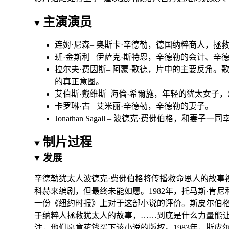
主演演员
连姆·尼森
–
奥斯卡·辛德勒
，德国纳粹商人，拯救
班·金斯利
–
伊萨克·斯特恩
，辛德勒的会计、辛
拉尔夫·费因斯
–
阿蒙·歌德
，片中的主要反角。
的真正意图。
艾伯斯·戴维斯
–海倫·希爾施，年轻的犹太女子
卡罗琳·古
–
艾米丽·辛德勒
，辛德勒的
妻子
。
Jonathan Sagall –
波德克·费佛伯格
，和妻子一同
制片过程
发展
辛德勒犹太人
波德克·费佛伯格
将传播救命恩人的故事视
科赫
来编剧
，但最终未能如愿。
1982年，
托马斯·肯尼
一份《
纽约时报
》上对于这部小说的评价。斯皮尔伯
于纳粹人拯救犹太人的故事，……到底是什么力量能
注，他们愿意花钱买下该
小说
的
版权
。1983年，斯