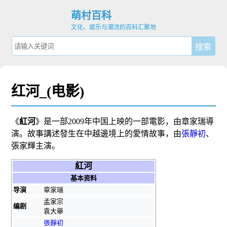
萌村百科
文化、娱乐与潮流的百科汇聚地
红河_(电影)
《
紅河
》是一部2009年
中国
上映的一部電影，由
章家瑞
導
演。故事講述發生在中越邊境上的愛情故事，由
張靜初
、
張家輝
主演。
紅河
基本资料
导演
章家瑞
孟家宗
编剧
袁大舉
張靜初