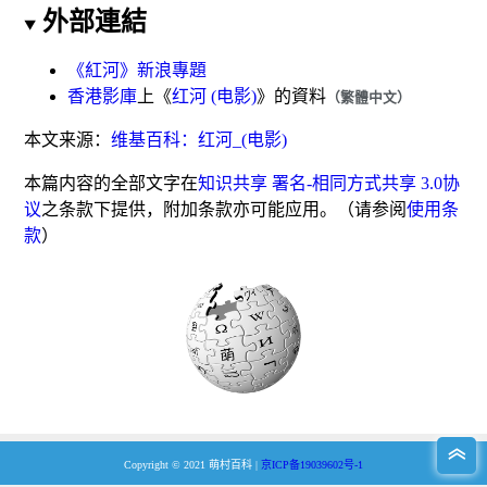
外部連結
《紅河》新浪專題
香港影庫
上《
红河 (电影)
》的資料
（繁體中文）
本文来源：
维基百科：红河_(电影)
本篇内容的全部文字在
知识共享 署名-相同方式共享 3.0协
议
之条款下提供，附加条款亦可能应用。（请参阅
使用条
款
）
︿
︿
Copyright © 2021 萌村百科 |
京ICP备19039602号-1