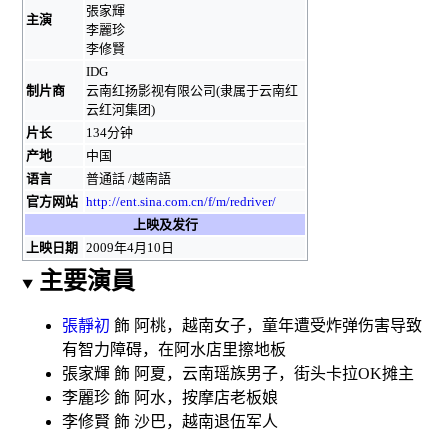
張家輝
主演
李麗珍
李修賢
IDG
制片商
云南红扬影视有限公司(隶属于
云南红
云红河集团
)
片长
134分钟
产地
中国
语言
普通話
/
越南語
官方网站
http://ent.sina.com.cn/f/m/redriver/
上映及发行
上映日期
2009年4月10日
主要演員
張靜初
飾 阿桃，越南女子，童年遭受炸弹伤害导致
有
智力障碍
，在阿水店里擦地板
張家輝
飾 阿夏，云南
瑶族
男子，街头
卡拉OK
摊主
李麗珍
飾 阿水，按摩店老板娘
李修賢
飾 沙巴，越南退伍军人