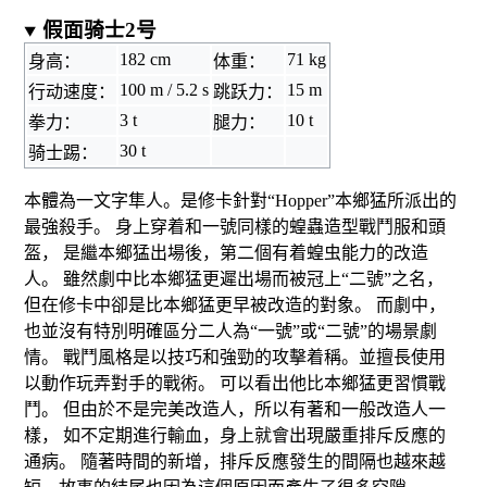
假面骑士2号
182 cm
71 kg
身高：
体重：
100 m / 5.2 s
15 m
行动速度：
跳跃力：
3 t
10 t
拳力：
腿力：
30 t
骑士踢：
本體為一文字隼人。是修卡針對“Hopper”本鄉猛所派出的
最強殺手。 身上穿着和一號同樣的蝗蟲造型戰鬥服和頭
盔， 是繼本鄉猛出場後，第二個有着
蝗虫
能力的改造
人。 雖然劇中比本鄉猛更遲出場而被冠上“二號”之名，
但在修卡中卻是比本鄉猛更早被改造的對象。 而劇中，
也並沒有特別明確區分二人為“一號”或“二號”的場景劇
情。 戰鬥風格是以技巧和強勁的攻擊着稱。並擅長使用
以動作玩弄對手的戰術。 可以看出他比本鄉猛更習慣戰
鬥。 但由於不是完美改造人，所以有著和一般改造人一
樣， 如不定期進行輸血，身上就會出現嚴重排斥反應的
通病。 隨著時間的新增，排斥反應發生的間隔也越來越