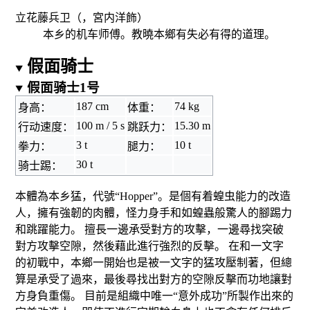
立花藤兵卫（，
宮内洋
飾）
本乡的机车师傅。教曉本鄉有失必有得的道理。
假面骑士
假面骑士1号
187 cm
74 kg
身高：
体重：
100 m / 5 s
15.30 m
行动速度：
跳跃力：
3 t
10 t
拳力：
腿力：
30 t
骑士踢：
本體為本乡猛，代號“Hopper”。是個有着
蝗虫
能力的改造
人，擁有強韌的肉體，怪力身手和如蝗蟲般驚人的腳踢力
和跳躍能力。 擅長一邊承受對方的攻擊，一邊尋找突破
對方攻擊空隙，然後藉此進行強烈的反擊。 在和一文字
的初戰中，本鄉一開始也是被一文字的猛攻壓制著，但總
算是承受了過來，最後尋找出對方的空隙反擊而功地讓對
方身負重傷。 目前是組織中唯一“意外成功”所製作出來的