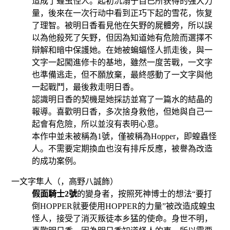
造成了蝗虫怪人。起初沉溺于自己所获得的强大力
量，後來在一次行动中看到正巧下起的雪花，恢复
了理智。被明日香看見他在矢野的屍體旁，所以誤
以為他殺死了矢野，但因為知道她有危險而選擇不
辯解和暗中保護她。在她被蝙蝠怪人抓走後，與一
文字一起闖進修卡的基地，雖然一度苦戰，一文字
也準備逃走，但不願放棄，最終感動了一文字與他
一起戰鬥，最後救走明日香。
認識明日香的契機是她採訪並寫了一篇水的結晶的
報導。喜歡明日香，多次捨身救他，但她與自己一
起會有危險，所以並沒有表明心意。
本作中並未被稱為1號，僅被稱為Hopper，即蝗蟲怪
人。不需要定期換血也沒有排斥反應，被譽為改造
的成功案例。
一文字隼人（，
高野八誠
飾
）
假面騎士2號
的變身者，按照死神博士的想法“要打
倒HOPPER就要使用HOPPER的力量”被改造成蝗虫
怪人，接受了消灭叛徒本乡猛的使命。身世不明，