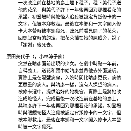
一次改造前在基地的島上埋下種子，種下美代子送
他的花朵，與美代子許下一年後再回到那裡看花的
承諾。初登場時與蛇怪人追殺被認定背叛修卡的一
文字，但被本鄉救走。最後在本鄉和一文字闖入修
卡大本營時被本鄉殺死，臨死前看見開了的花朵，
回想起當時的約定，把花朵插在她的屍體旁，說了
「謝謝」後死去。
原田美代子（，
小林涼子
飾）
突然在晴彥面前出現的少女。在劇中時點一年前，
自稱義工，送花和頸巾給晴彥並帶他去外面遊玩。
實際上是在隔壁病房，入院時間比晴彥更長，病情
更嚴重的病人。與晴彥一樣，沒有人探望的病人。
被修卡選中，提供治好的她機會，實際上是將她改
造成蛇怪人，完成最後一次改造前在基地的島上，
與晴彥許下一年後再回到那裡看花的承諾。初登場
時與眼鏡蛇怪人追殺被認定背叛修卡的一文字，但
被本鄉救走。最後在本鄉和一文字闖入修卡大本營
時被一文字殺死。