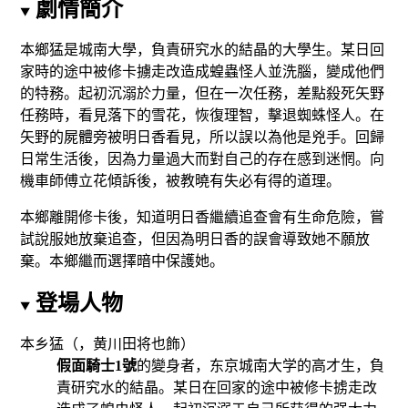
劇情簡介
本鄉猛是城南大學，負責研究水的結晶的大學生。某日回
家時的途中被修卡擄走改造成蝗蟲怪人並洗腦，變成他們
的特務。起初沉溺於力量，但在一次任務，差點殺死矢野
任務時，看見落下的雪花，恢復理智，擊退蜘蛛怪人。在
矢野的屍體旁被明日香看見，所以誤以為他是兇手。回歸
日常生活後，因為力量過大而對自己的存在感到迷惘。向
機車師傅立花傾訴後，被教曉有失必有得的道理。
本鄉離開修卡後，知道明日香繼續追查會有生命危險，嘗
試說服她放棄追查，但因為明日香的誤會導致她不願放
棄。本鄉繼而選擇暗中保護她。
登場人物
本乡猛（，
黄川田将也
飾）
假面騎士1號
的變身者，东京城南大学的高才生，負
責研究水的結晶。某日在回家的途中被修卡掳走改