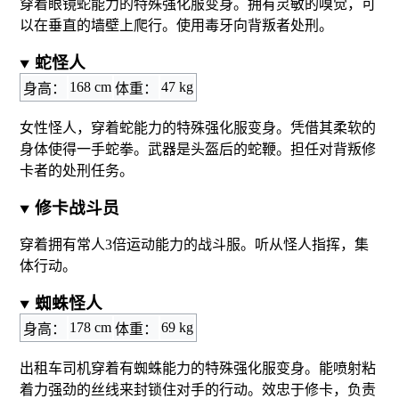
穿着眼镜蛇能力的特殊强化服变身。拥有灵敏的嗅觉，可
以在垂直的墙壁上爬行。使用毒牙向背叛者处刑。
蛇怪人
168 cm
47 kg
身高：
体重：
女性怪人，穿着蛇能力的特殊强化服变身。凭借其柔软的
身体使得一手蛇拳。武器是头盔后的蛇鞭。担任对背叛修
卡者的处刑任务。
修卡战斗员
穿着拥有常人3倍运动能力的战斗服。听从怪人指挥，集
体行动。
蜘蛛怪人
178 cm
69 kg
身高：
体重：
出租车司机穿着有蜘蛛能力的特殊强化服变身。能喷射粘
着力强劲的丝线来封锁住对手的行动。效忠于修卡，负责