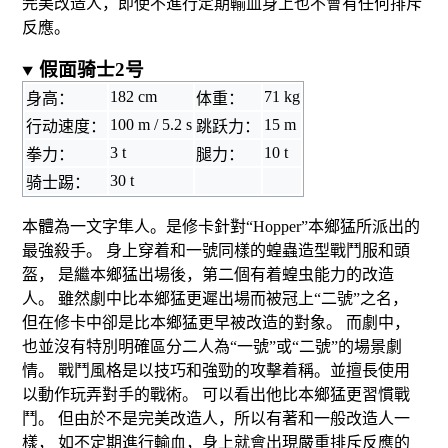
完美改造人，即使不進行定期輸血身上也不會有任何排斥
反應。
假面骑士2号
182 cm
71 kg
身高：
体重：
100 m / 5.2 s
15 m
行动速度：
跳跃力：
3 t
10 t
拳力：
腿力：
30 t
骑士踢：
本體為一文字隼人。是修卡針對“Hopper”本鄉猛所派出的
最強殺手。 身上穿着和一號同樣的蝗蟲造型戰鬥服和頭
盔， 是繼本鄉猛出場後，第二個有着
蝗虫
能力的改造
人。 雖然劇中比本鄉猛更遲出場而被冠上“二號”之名，
但在修卡中卻是比本鄉猛更早被改造的對象。 而劇中，
也並沒有特別明確區分二人為“一號”或“二號”的場景劇
情。 戰鬥風格是以技巧和強勁的攻擊着稱。並擅長使用
以動作玩弄對手的戰術。 可以看出他比本鄉猛更習慣戰
鬥。 但由於不是完美改造人，所以有著和一般改造人一
樣， 如不定期進行輸血，身上就會出現嚴重排斥反應的