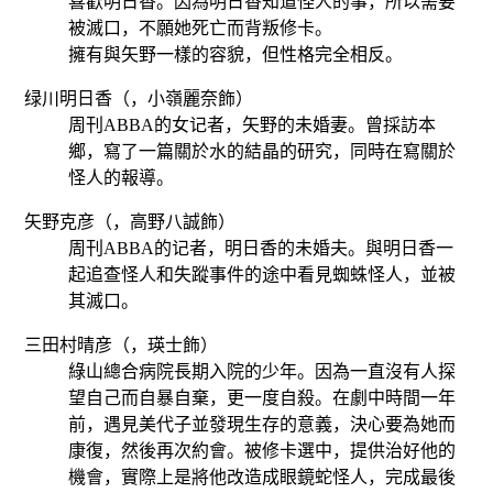
喜歡明日香。因為明日香知道怪人的事，所以需要
被滅口，不願她死亡而背叛修卡。
擁有與矢野一樣的容貌，但性格完全相反。
绿川明日香（，
小嶺麗奈
飾）
周刊ABBA的女记者，矢野的未婚妻。曾採訪本
鄉，寫了一篇關於水的結晶的研究，同時在寫關於
怪人的報導。
矢野克彦（，
高野八誠
飾）
周刊ABBA的记者，明日香的未婚夫。與明日香一
起追查怪人和失蹤事件的途中看見蜘蛛怪人，並被
其滅口。
三田村晴彦（，
瑛士
飾）
綠山總合病院長期入院的少年。因為一直沒有人探
望自己而自暴自棄，更一度自殺。在劇中時間一年
前，遇見美代子並發現生存的意義，決心要為她而
康復，然後再次約會。被修卡選中，提供治好他的
機會，實際上是將他改造成眼鏡蛇怪人，完成最後