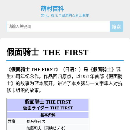
萌村百科
文化、娱乐与潮流的百科汇聚地
假面骑士_THE_FIRST
《
假面骑士 THE FIRST
》（
日语：
）是《
假面骑士
》诞
生35周年纪念作。作品回归原点，以1971年首部《假面骑
士》的故事为蓝本展开，讲述了本乡猛与一文字隼人对抗
修卡组织的故事。
假面骑士 THE FIRST
仮面ライダー THE FIRST
基本资料
导演
長石多可男
加藤和夫（東映ビデオ）