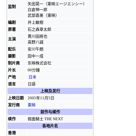
矢田晃一（東映エージエンシー）
监制
白倉伸一郎
武部直美（東映）
编剧
井上敏樹
原著
石之森章太郎
黄川田將也
主演
高野八誠
配乐
安川午朗
摄影
田中一成
制片商
东映株式会社
片长
90分鐘
产地
日本
语言
日語
上映及发行
上映日期
2005年11月5日
发行商
東映
前作与续作
续作
假面騎士 THE NEXT
各地片名
香港