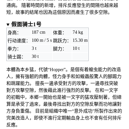
通病。 隨著時間的新增，排斥反應發生的間隔也越來越
短，故事的結尾也因為這個原因而產生了很多空隙。
假面骑士1号
187 cm
74 kg
身高：
体重：
100 m / 5 s
15.30 m
行动速度：
跳跃力：
3 t
10 t
拳力：
腿力：
30 t
骑士踢：
本體為本乡猛，代號“Hopper”。是個有着
蝗虫
能力的改造
人，擁有強韌的肉體，怪力身手和如蝗蟲般驚人的腳踢力
和跳躍能力。 擅長一邊承受對方的攻擊，一邊尋找突破
對方攻擊空隙，然後藉此進行強烈的反擊。 在和一文字
的初戰中，本鄉一開始也是被一文字的猛攻壓制著，但總
算是承受了過來，最後尋找出對方的空隙反擊而功地讓對
方身負重傷。 目前是組織中唯一“意外成功”所製作出來的
完美改造人，即使不進行定期輸血身上也不會有任何排斥
反應。