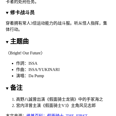
卡者的处刑任务。
修卡战斗员
穿着拥有常人3倍运动能力的战斗服。听从怪人指挥，集
体行动。
主题曲
〈Bright! Our Future〉
作詞：ISSA
作曲：ISSA/YUKINARI
演唱：
Da Pump
备注
高野八誠曾出演《
假面骑士龙骑
》中的手冢海之
宮内洋曾主演《
假面骑士V3
》主角风见志郎
本文来源：
维基百科：假面骑士_THE_FIRST