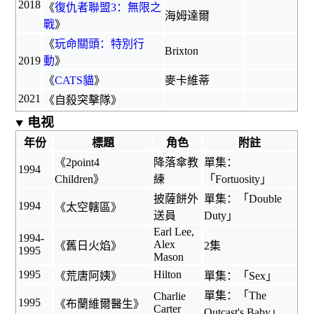
2018
《
復仇者聯盟3：無限之
海姆達爾
戰
》
《
玩命關頭：特別行
Brixton
2019
動
》
《
CATS貓
》
麥卡維蒂
2021
《
自殺突擊隊
》
电视
年份
標題
角色
附註
《
2point4
降落傘教
單集：
1994
Children
》
練
「Fortuosity」
披薩餅外
單集：「Double
1994
《
太空轄區
》
送員
Duty」
Earl Lee,
1994-
Alex
《
舊日火焰
》
2集
1995
Mason
1995
Hilton
《
荒唐阿姨
》
單集：「Sex」
單集：「The
Charlie
1995
《
布蘭維爾醫生
》
Carter
Outcast's Baby」