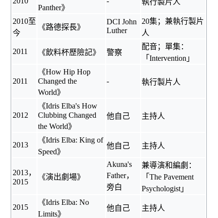
2010
-
執行製片人
Panther》
2010至
20集；兼執行製片
DCI John
《
路德探長
》
Luther
今
人
配音；單集：
2011
《
飲料杯歷險記
》
警察
「Intervention」
《How Hip Hop
2011
Changed the
-
執行製片人
World》
《Idris Elba's How
2012
Clubbing Changed
他自己
主持人
the World》
《Idris Elba: King of
2013
他自己
主持人
Speed》
Akuna's
兼導演和編劇：
2013，
Father，
《
演出劇場
》
「The Pavement
2015
旁白
Psychologist」
《Idris Elba: No
2015
他自己
主持人
Limits》