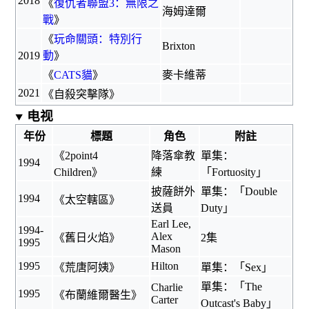
2018
《
復仇者聯盟3：無限之
海姆達爾
戰
》
《
玩命關頭：特別行
Brixton
2019
動
》
《
CATS貓
》
麥卡維蒂
2021
《
自殺突擊隊
》
电视
年份
標題
角色
附註
《
2point4
降落傘教
單集：
1994
Children
》
練
「Fortuosity」
披薩餅外
單集：「Double
1994
《
太空轄區
》
送員
Duty」
Earl Lee,
1994-
Alex
《
舊日火焰
》
2集
1995
Mason
1995
Hilton
《
荒唐阿姨
》
單集：「Sex」
單集：「The
Charlie
1995
《
布蘭維爾醫生
》
Carter
Outcast's Baby」