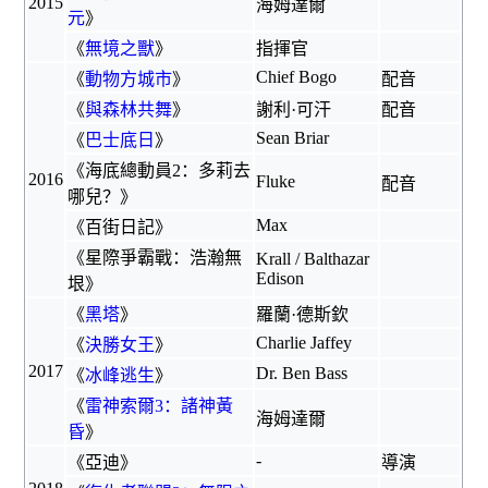
2015
海姆達爾
元
》
《
無境之獸
》
指揮官
Chief Bogo
《
動物方城市
》
配音
《
與森林共舞
》
謝利·可汗
配音
Sean Briar
《
巴士底日
》
《
海底總動員2：多莉去
2016
Fluke
配音
哪兒？
》
Max
《
百街日記
》
《星際爭霸戰：浩瀚無
Krall / Balthazar
Edison
垠》
《
黑塔
》
羅蘭·德斯欽
Charlie Jaffey
《
決勝女王
》
2017
Dr. Ben Bass
《
冰峰逃生
》
《
雷神索爾3：諸神黃
海姆達爾
昏
》
-
《
亞迪
》
導演