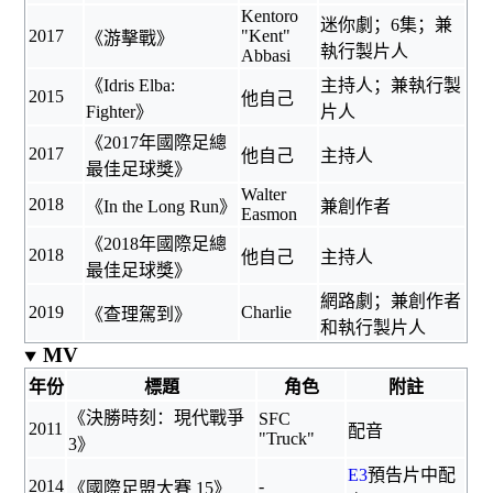
Kentoro
迷你劇；6集；兼
2017
"Kent"
《
游擊戰
》
執行製片人
Abbasi
《Idris Elba:
主持人；兼執行製
2015
他自己
Fighter》
片人
《
2017年國際足總
2017
他自己
主持人
最佳足球獎
》
Walter
2018
《In the Long Run》
兼創作者
Easmon
《
2018年國際足總
2018
他自己
主持人
最佳足球獎
》
網路劇；兼創作者
2019
Charlie
《
查理駕到
》
和執行製片人
MV
年份
標題
角色
附註
《
決勝時刻：現代戰爭
SFC
2011
配音
"Truck"
3
》
E3
預告片中配
2014
-
《
國際足盟大賽 15
》