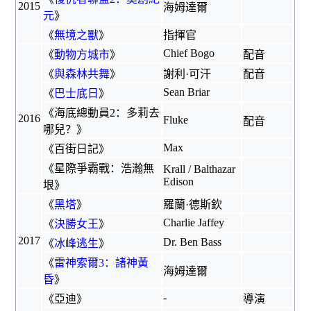
2015
海姆達爾
元
》
《
無境之獸
》
指揮官
Chief Bogo
《
動物方城市
》
配音
《
與森林共舞
》
謝利·可汗
配音
Sean Briar
《
巴士底日
》
《
海底總動員2：多莉去
2016
Fluke
配音
哪兒？
》
Max
《
百街日記
》
《星際爭霸戰：浩瀚無
Krall / Balthazar
Edison
垠》
《
黑塔
》
羅蘭·德斯欽
Charlie Jaffey
《
決勝女王
》
2017
Dr. Ben Bass
《
冰峰逃生
》
《
雷神索爾3：諸神黃
海姆達爾
昏
》
-
《
亞迪
》
導演