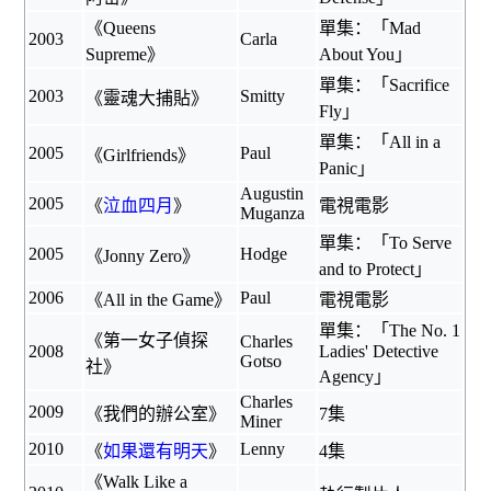
《
Queens
單集：「Mad
2003
Carla
Supreme
》
About You」
單集：「Sacrifice
2003
Smitty
《
靈魂大捕貼
》
Fly」
單集：「All in a
2005
Paul
《
Girlfriends
》
Panic」
Augustin
2005
《
泣血四月
》
電視電影
Muganza
單集：「To Serve
2005
Hodge
《
Jonny Zero
》
and to Protect」
2006
Paul
《
All in the Game
》
電視電影
單集：「The No. 1
《
第一女子偵探
Charles
2008
Ladies' Detective
Gotso
社
》
Agency」
Charles
2009
《
我們的辦公室
》
7集
Miner
2010
Lenny
《
如果還有明天
》
4集
《Walk Like a