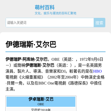
萌村百科
文化、娱乐与潮流的百科汇聚地
伊德瑞斯·艾尔巴
伊德瑞萨·阿库纳·艾尔巴
，
OBE
（
英語：
，
1972年
9月6日
－
）或簡稱
伊德瑞斯·艾尔巴
（
英語：
），是一名英國男
演員、製片人、導演、音樂家和DJ。較著名的是在
HBO
電視劇《
火線重案組
》（2002年至2004年）中飾演
史金格
·貝爾
一角，以及在
BBC One
電視劇《
路德探長
》中擔任
主演。
伊卓瑞斯·艾巴
OBE
艾巴於2018年