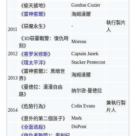
Gordon Cozier
《
偷天搶地
》
《
雷神索爾
》
海姆達爾
執行製片
-
《
惡魔永生
》
2011
人
《
3D惡靈戰警：復仇時
Moreau
刻
》
2012
Captain Janek
《
普罗米修斯
》
Stacker Pentecost
《
環太平洋
》
《
雷神索爾2：黑暗世
海姆達爾
2013
界
》
《
曼德拉：漫漫自由
纳尔逊·曼德拉
路
》
兼執行製
Colin Evans
《
危險行為
》
2014
片人
Mark
《
意外的第二個孩子
》
DuPont
《
全面逃殺
》
《
復仇者聯盟2：奧創紀