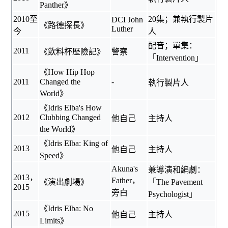
Panther》
2010至
20集；兼執行製片
DCI John
《
路德探長
》
Luther
今
人
配音；單集：
2011
《
飲料杯歷險記
》
警察
「Intervention」
《How Hip Hop
2011
Changed the
-
執行製片人
World》
《Idris Elba's How
2012
Clubbing Changed
他自己
主持人
the World》
《Idris Elba: King of
2013
他自己
主持人
Speed》
Akuna's
兼導演和編劇：
2013，
Father，
《
演出劇場
》
「The Pavement
2015
旁白
Psychologist」
《Idris Elba: No
2015
他自己
主持人
Limits》