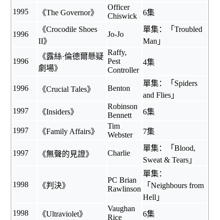
Officer
1995
《
The Governor
》
6集
Chiswick
《
Crocodile Shoes
單集：「Troubled
1996
Jo-Jo
II
》
Man」
Raffy,
《
露絲·倫德爾懸疑
1996
Pest
4集
劇場
》
Controller
單集：「Spiders
1996
Benton
《Crucial Tales》
and Flies」
Robinson
1997
《
Insiders
》
6集
Bennett
Tim
1997
《
Family Affairs
》
7集
Webster
單集：「Blood,
1997
Charlie
《
無聲的見證
》
Sweat & Tears」
單集：
PC Brian
1998
《
判決
》
「Neighbours from
Rawlinson
Hell」
Vaughan
1998
《
Ultraviolet
》
6集
Rice