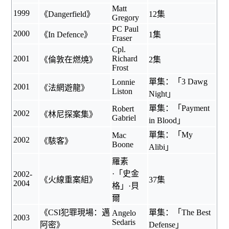
Matt
1999
《
Dangerfield
》
12集
Gregory
PC Paul
2000
《
In Defence
》
1集
Fraser
Cpl.
2001
Richard
《
倫敦在燃燒
》
2集
Frost
單集：「3 Dawg
Lonnie
2001
《
法網遊龍
》
Liston
Night」
單集：「Payment
Robert
2002
《
林尼探案集
》
Gabriel
in Blood」
單集：「My
Mac
2002
《
駭客
》
Boone
Alibi」
羅素
·「史金
2002-
《
火線重案組
》
37集
2004
格」·貝
爾
《
CSI犯罪現場：邁
單集：「The Best
Angelo
2003
Sedaris
阿密
》
Defense」