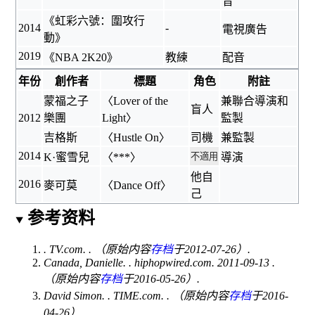
音
《
虹彩六號：圍攻行
2014
-
電視廣告
動
》
2019
《
NBA 2K20
》
教練
配音
年份
創作者
標題
角色
附註
蒙福之子
〈
Lover of the
兼聯合導演和
盲人
2012
樂團
Light
〉
監製
吉格斯
〈Hustle On〉
司機
兼監製
2014
K·蜜雪兒
〈***〉
不適用
導演
他自
2016
麥可莫
〈
Dance Off
〉
己
参考资料
. TV.com.
. （原始内容
存档
于2012-07-26）.
Canada, Danielle.
. hiphopwired.com. 2011-09-13
.
（原始内容
存档
于2016-05-26）.
David Simon.
. TIME.com.
. （原始内容
存档
于2016-
04-26）.