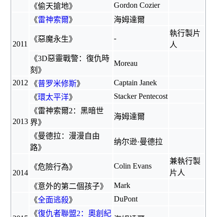
Gordon Cozier
《
偷天搶地
》
《
雷神索爾
》
海姆達爾
執行製片
-
《
惡魔永生
》
2011
人
《
3D惡靈戰警：復仇時
Moreau
刻
》
2012
Captain Janek
《
普罗米修斯
》
Stacker Pentecost
《
環太平洋
》
《
雷神索爾2：黑暗世
海姆達爾
2013
界
》
《
曼德拉：漫漫自由
纳尔逊·曼德拉
路
》
兼執行製
Colin Evans
《
危險行為
》
2014
片人
Mark
《
意外的第二個孩子
》
DuPont
《
全面逃殺
》
《
復仇者聯盟2：奧創紀