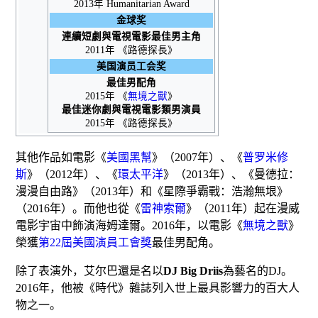
2013年 Humanitarian Award
金球奖
連續短劇與電視電影最佳男主角
2011年 《
路德探長
》
美国演员工会奖
最佳男配角
2015年 《
無境之獸
》
最佳迷你劇與電視電影類男演員
2015年 《
路德探長
》
其他作品如電影《
美國黑幫
》（2007年）、《
普罗米修
斯
》（2012年）、《
環太平洋
》（2013年）、《
曼德拉：
漫漫自由路
》（2013年）和《星際爭霸戰：浩瀚無垠》
（2016年）。而他也從《
雷神索爾
》（2011年）起在
漫威
電影宇宙
中飾演
海姆達爾
。2016年，以電影《
無境之獸
》
榮獲
第22屆美國演員工會獎
最佳男配角
。
除了表演外，艾尔巴還是名以
DJ Big Driis
為藝名的DJ
。
2016年，他被《
時代
》雜誌列入
世上最具影響力的百大人
物
之一
。