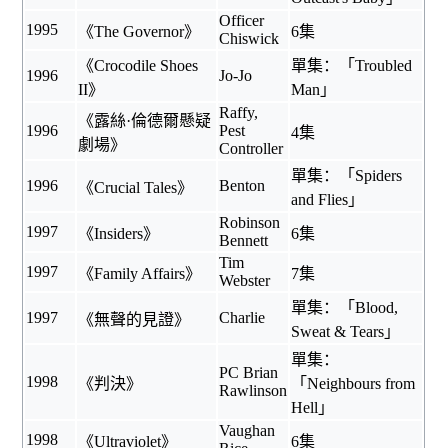
Officer
1995
《
The Governor
》
6集
Chiswick
《
Crocodile Shoes
單集：「Troubled
1996
Jo-Jo
II
》
Man」
Raffy,
《
露絲·倫德爾懸疑
1996
Pest
4集
劇場
》
Controller
單集：「Spiders
1996
Benton
《Crucial Tales》
and Flies」
Robinson
1997
《
Insiders
》
6集
Bennett
Tim
1997
《
Family Affairs
》
7集
Webster
單集：「Blood,
1997
Charlie
《
無聲的見證
》
Sweat & Tears」
單集：
PC Brian
1998
《
判決
》
「Neighbours from
Rawlinson
Hell」
Vaughan
1998
《
Ultraviolet
》
6集