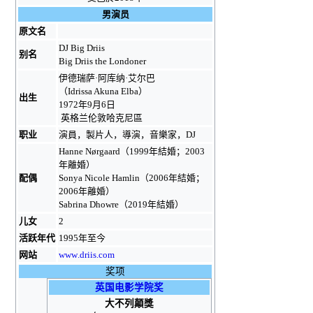
男演员
原文名
DJ Big Driis
别名
Big Driis the Londoner
伊德瑞萨·阿库纳·艾尔巴
（Idrissa Akuna Elba）
出生
1972年9月6日
英格兰
伦敦
哈克尼區
职业
演員，製片人，導演，音樂家，DJ
Hanne Nørgaard
（1999年結婚；2003
年離婚）
配偶
Sonya Nicole Hamlin
（2006年結婚；
2006年離婚）
Sabrina Dhowre
（2019年結婚）
儿女
2
活跃年代
1995年至今
网站
www
.driis
.com
奖项
英国电影学院奖
大不列顛獎