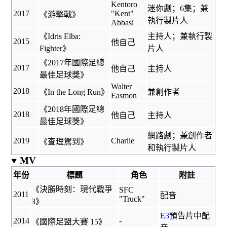
Kentoro
迷你劇；6集；兼
2017
"Kent"
《
游擊戰
》
執行製片人
Abbasi
《Idris Elba:
主持人；兼執行製
2015
他自己
Fighter》
片人
《
2017年國際足總
2017
他自己
主持人
最佳足球獎
》
Walter
2018
《In the Long Run》
兼創作者
Easmon
《
2018年國際足總
2018
他自己
主持人
最佳足球獎
》
網路劇；兼創作者
2019
Charlie
《
查理駕到
》
和執行製片人
MV
年份
標題
角色
附註
《
決勝時刻：現代戰爭
SFC
2011
配音
"Truck"
3
》
E3
預告片中配
2014
-
《
國際足盟大賽 15
》