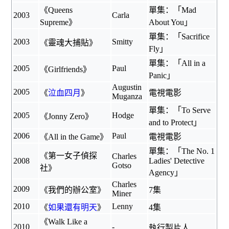
《
Queens
單集：「Mad
2003
Carla
Supreme
》
About You」
單集：「Sacrifice
2003
Smitty
《
靈魂大捕貼
》
Fly」
單集：「All in a
2005
Paul
《
Girlfriends
》
Panic」
Augustin
2005
《
泣血四月
》
電視電影
Muganza
單集：「To Serve
2005
Hodge
《
Jonny Zero
》
and to Protect」
2006
Paul
《
All in the Game
》
電視電影
單集：「The No. 1
《
第一女子偵探
Charles
2008
Ladies' Detective
Gotso
社
》
Agency」
Charles
2009
《
我們的辦公室
》
7集
Miner
2010
Lenny
《
如果還有明天
》
4集
《Walk Like a
2010
-
執行製片人