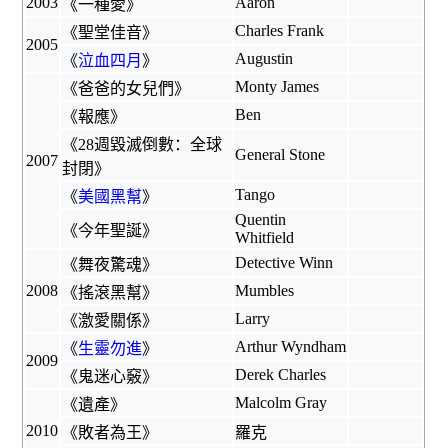
2003
Aaron
《
一種愛
》
Charles Frank
《
聖堂佳音
》
2005
Augustin
《
泣血四月
》
Monty James
《
爸爸的女兒們
》
Ben
《
報應
》
《
28週毀滅倒數：全球
General Stone
2007
封閉
》
Tango
《
美國黑幫
》
Quentin
《
今年聖誕
》
Whitfield
Detective Winn
《
舞夜驚魂
》
2008
Mumbles
《
搖滾黑幫
》
Larry
《
激愛關係
》
Arthur Wyndham
《
生靈勿進
》
2009
Derek Charles
《
鬼迷心竅
》
Malcolm Gray
《
遺產
》
2010
《
敗者為王
》
羅克