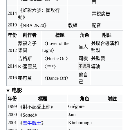
音
《
虹彩六號：圍攻行
2014
-
電視廣告
動
》
2019
《
NBA 2K20
》
教練
配音
年份
創作者
標題
角色
附註
蒙福之子
〈
Lover of the
兼聯合導演和
盲人
2012
樂團
Light
〉
監製
吉格斯
〈Hustle On〉
司機
兼監製
2014
K·蜜雪兒
〈***〉
不適用
導演
他自
2016
麥可莫
〈
Dance Off
〉
己
电影
年份
標題
角色
附註
1999
Grégoire
《
對不起愛上你
》
2000
Jam
《
Sorted
》
2001
Kimborough
《
蠻牛戰士
》