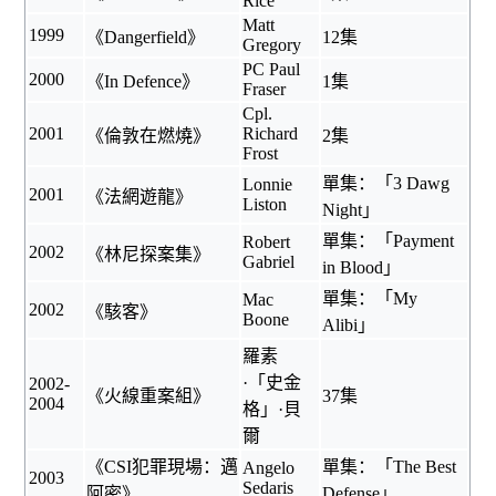
Rice
Matt
1999
《
Dangerfield
》
12集
Gregory
PC Paul
2000
《
In Defence
》
1集
Fraser
Cpl.
2001
Richard
《
倫敦在燃燒
》
2集
Frost
單集：「3 Dawg
Lonnie
2001
《
法網遊龍
》
Liston
Night」
單集：「Payment
Robert
2002
《
林尼探案集
》
Gabriel
in Blood」
單集：「My
Mac
2002
《
駭客
》
Boone
Alibi」
羅素
·「史金
2002-
《
火線重案組
》
37集
2004
格」·貝
爾
《
CSI犯罪現場：邁
單集：「The Best
Angelo
2003
Sedaris
阿密
》
Defense」