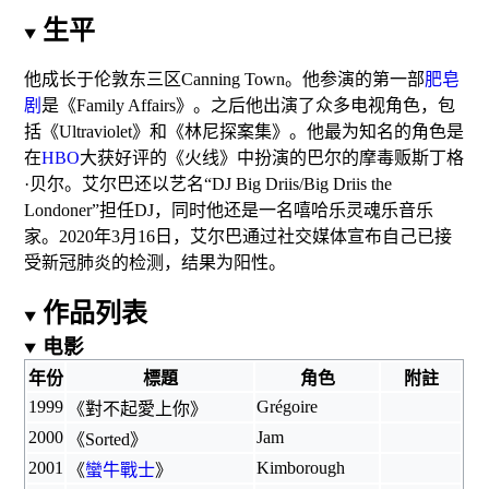
生平
他成长于伦敦东三区Canning Town。
他参演的第一部
肥皂
剧
是《Family Affairs》。
之后他出演了众多电视角色，包
括《
Ultraviolet
》和《
林尼探案集
》。
他最为知名的角色是
在
HBO
大获好评的《
火线
》中扮演的
巴尔的摩
毒贩斯丁格
·贝尔。
艾尔巴还以艺名“DJ Big Driis/Big Driis the
Londoner”担任
DJ
，同时他还是一名
嘻哈乐
灵魂乐
音乐
家
。
2020年3月16日，艾尔巴通过社交媒体宣布自己已接
受
新冠肺炎
的检测，结果为阳性。
作品列表
电影
年份
標題
角色
附註
1999
Grégoire
《
對不起愛上你
》
2000
Jam
《
Sorted
》
2001
Kimborough
《
蠻牛戰士
》