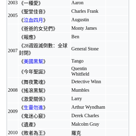
2003
Aaron
《
一種愛
》
Charles Frank
《
聖堂佳音
》
2005
Augustin
《
泣血四月
》
Monty James
《
爸爸的女兒們
》
Ben
《
報應
》
《
28週毀滅倒數：全球
General Stone
2007
封閉
》
Tango
《
美國黑幫
》
Quentin
《
今年聖誕
》
Whitfield
Detective Winn
《
舞夜驚魂
》
2008
Mumbles
《
搖滾黑幫
》
Larry
《
激愛關係
》
Arthur Wyndham
《
生靈勿進
》
2009
Derek Charles
《
鬼迷心竅
》
Malcolm Gray
《
遺產
》
2010
《
敗者為王
》
羅克